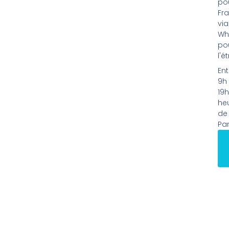
pou
Fra
via
Wh
po
l'é
Ent
9h 
19h
he
de
Par