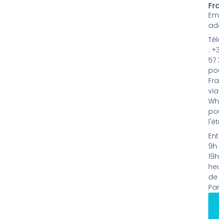
Fr
Ema
ad
Té
: +
57 
pou
Fra
via
Wh
po
l'é
Ent
9h 
19h
he
de
Par